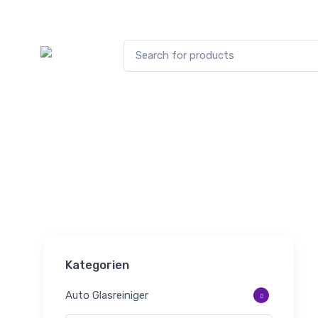
Unterstützung:
015225854982
Home
Shop
Auto Inn
Shop
Kategorien
Auto Glasreiniger