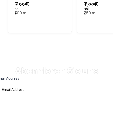
7,
€
7,
€
99
99
500 ml
750 ml
Abonnieren Sie uns
ail Address
ABONNIEREN