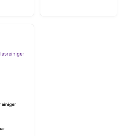
reiniger
bar