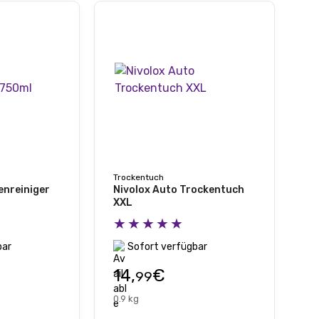
Trockentuch
enreiniger
Nivolox Auto Trockentuch
XXL
★★★★★
bar
Sofort verfügbar
14,
€
99
0.9 kg